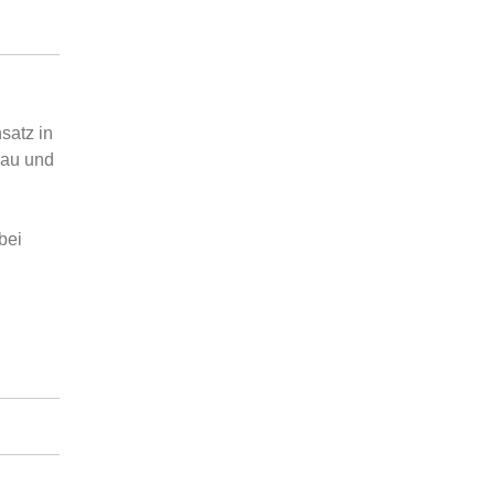
satz in
bau und
bei